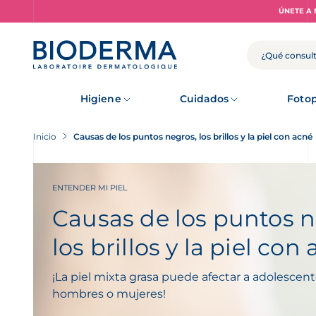
Skip
ÚNETE A 
to
main
content
BUSCAR
Higiene
Cuidados
Fotop
Inicio
Causas de los puntos negros, los brillos y la piel con acné
ENTENDER MI PIEL
Causas de los puntos n
los brillos y la piel con
¡La piel mixta grasa puede afectar a adolescent
hombres o mujeres!