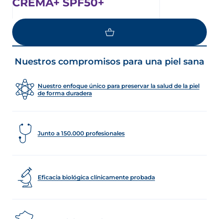
CREMA+ SPF50+
LOAD MORE
Nuestros compromisos para una piel sana
Nuestro enfoque único para preservar la salud de la piel
de forma duradera
Junto a 150.000 profesionales
Eficacia biológica clínicamente probada