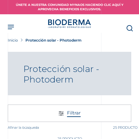
Skip
ÚNETE A NUESTRA COMUNIDAD MYNAOS HACIENDO CLIC AQUÍ Y
to
APROVECHA BENEFICIOS EXCLUSIVOS.
main
content
Inicio
Protección solar - Photoderm
Protección solar -
Photoderm
Filtrar
Afinar la búsqueda
25 PRODUCTO
25 PRODUCTO