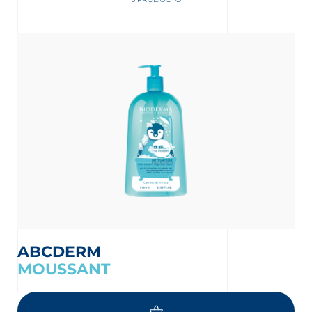
nta
ABCDERM
MOUSSANT