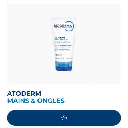
nta
ATODERM
MAINS & ONGLES