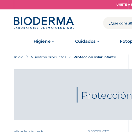
Skip
ÚNETE A 
to
main
content
BUSCAR
Higiene
Cuidados
Fotop
Inicio
Nuestros productos
Protección solar infantil
Protección 
Afinar la búsqueda
3 PRODUCTO