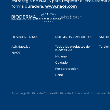
estrategia de NAOS para respetar el ecosistema de
forma duradera.
www.naos.com
DESCUBRE NAOS
NUESTROS PRODUCTOS
SALUD 
Ask.Naos.lat
Todos los productos de
Tu piel
BIODERMA
NAOS
Higiene
Cuidado
Fotoprotección
Bebé
Aviso legal
Política de Cookies
Política de Privacidad
Autorización d