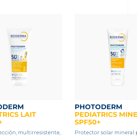
ODERM
PHOTODERM
RICS LAIT
PEDIATRICS MIN
+
SPF50+
ección, multirresistente,
Protector solar mineral 