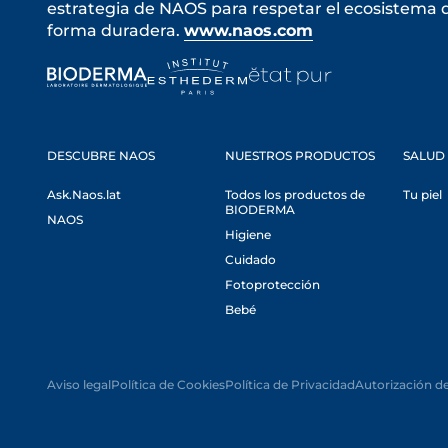
estrategia de NAOS para respetar el ecosistema de
forma duradera.
www.naos.com
DESCUBRE NAOS
NUESTROS PRODUCTOS
SALUD 
Ask.Naos.lat
Todos los productos de
Tu piel
BIODERMA
NAOS
Higiene
Cuidado
Fotoprotección
Bebé
Aviso legal
Política de Cookies
Política de Privacidad
Autorización d