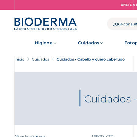
Skip
ÚNETE A 
to
main
content
BUSCAR
Higiene
Cuidados
Fotop
Inicio
Cuidados
Cuidados - Cabello y cuero cabelludo
Cuidados -
Afinar la búsqueda
1 PRODUCTO