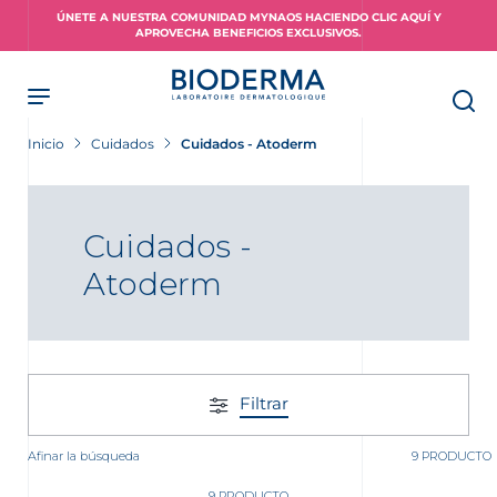
Skip
ÚNETE A NUESTRA COMUNIDAD MYNAOS HACIENDO CLIC AQUÍ Y
to
APROVECHA BENEFICIOS EXCLUSIVOS.
main
content
Inicio
Cuidados
Cuidados - Atoderm
Cuidados -
Atoderm
Filtrar
Afinar la búsqueda
9 PRODUCTO
9 PRODUCTO