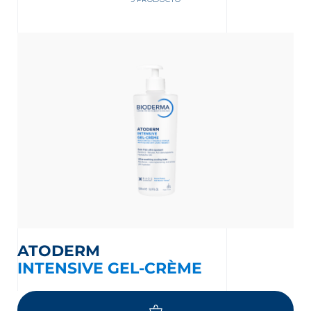
nta
ATODERM
INTENSIVE GEL-CRÈME