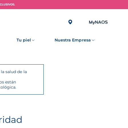
CLUSIVOS.
Nuestros
compromisos al
Tu piel
Nuestra Empresa
servicio de la
salud de la piel
a salud de la
dos están
ológica.
ridad