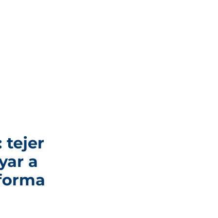
 tejer
yar a
 forma