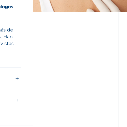
ólogos
más de
s. Han
evistas