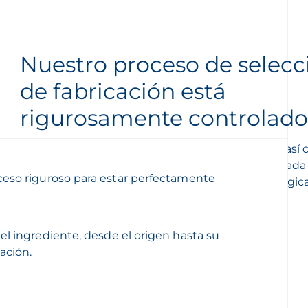
Nuestro proceso de selecc
de fabricación está
rigurosamente controlado
Nos comprometemos con el control del origen, así 
trazabilidad total de nuestras materias primas. Cad
eso riguroso para estar perfectamente
debe respetar criterios estrictos de eficacia biológi
dermatológica.
 del ingrediente, desde el origen hasta su
ación.