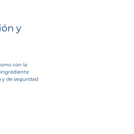
ión y
como con la
a ingrediente
ca y de seguridad