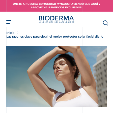
Skip
ÚNETE A NUESTRA COMUNIDAD MYNAOS HACIENDO CLIC AQUÍ Y
to
APROVECHA BENEFICIOS EXCLUSIVOS.
main
content
Inicio
Las razones clave para elegir el mejor protector solar facial diario