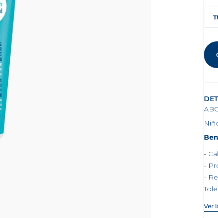
T
DET
AB
Niñ
Ben
Ca
Pr
Re
Tol
Ver 