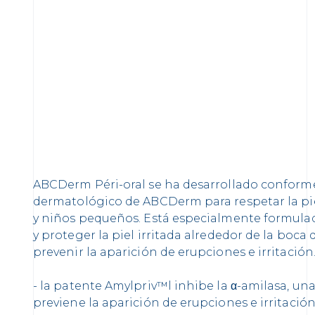
ABCDerm Péri-oral se ha desarrollado confor
dermatológico de ABCDerm para respetar la pie
y niños pequeños. Está especialmente formulado 
y proteger la piel irritada alrededor de la boca 
prevenir la aparición de erupciones e irritación
- la patente Amylpriv™l inhibe la α-amilasa, un
previene la aparición de erupciones e irritación