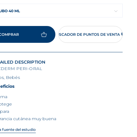
UBO 40 ML
COMPRAR
BUSCADOR DE PUNTOS DE VENTA
AILED DESCRIPTION
CDERM PERI-ORAL
os, Bebés
eficios
lma
otege
para
erancia cutánea muy buena
la fuente del estudio