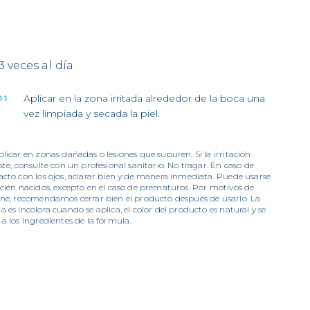
 3 veces al día
Aplicar en la zona irritada alrededor de la boca una
 1
vez limpiada y secada la piel.
licar en zonas dañadas o lesiones que supuren. Si la irritación
ste, consulte con un profesional sanitario. No tragar. En caso de
acto con los ojos, aclarar bien y de manera inmediata. Puede usarse
ecién nacidos, excepto en el caso de prematuros. Por motivos de
ene, recomendamos cerrar bien el producto después de usarlo. La
 es incolora cuando se aplica, el color del producto es natural y se
a los ingredientes de la fórmula.