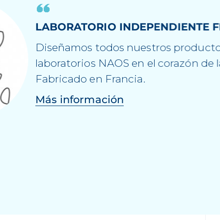
ECOBIOLOGÍA, NUESTRO ENFOQ
PRESERVAR LA SALUD DE LA PIE
DURADERA
Fiel a la visión de NAOS, la ecobiolo
procesos naturales de la piel para ay
fortalecerse y adaptarse a su entorno
naturalmente fuerte, hermosa y salu
manera sostenible.
Más información