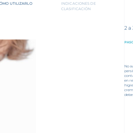
ÓMO UTILIZARLO
INDICACIONES DE
CLASIFICACIÓN
2 a
PASO
No ap
persi
cont
en r
higi
crema
debe 