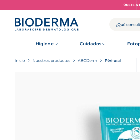
Skip
ÚNETE A 
to
main
content
BUSCAR
Higiene
Cuidados
Fotop
Inicio
Nuestros productos
ABCDerm
Péri-oral