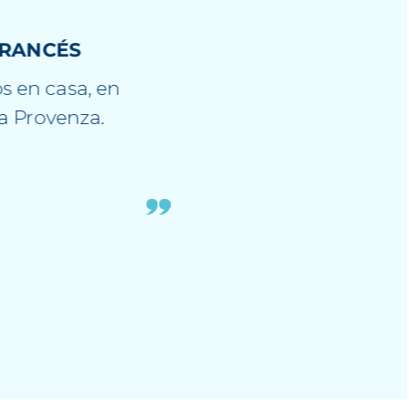
UE ÚNICO PARA
L DE FORMA
gía reproduce los
udarla a
. Mantiene la piel
dable, de una