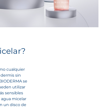
icelar?
omo cualquier
 dermis sin
 de BIODERMA se
eden utilizar
ás sensibles
 agua micelar
on un disco de