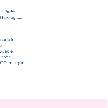
 al agua.
 fisiológico.
onado los
o.
udable,
: cada
H2O en algún