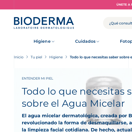
Skip
ÚNETE A 
to
main
content
BUSCAR
Higiene
Cuidados
Fotop
Inicio
Tu piel
Higiene
Todo lo que necesitas saber sobre 
ENTENDER MI PIEL
Todo lo que necesitas 
sobre el Agua Micelar
El agua micelar dermatológica, creada por
revolucionado la forma de desmaquillarse, a
la limpieza facial cotidiana. De hecho, act