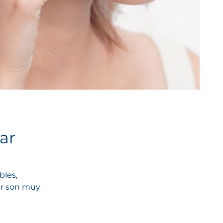
ar
bles,
lar son muy