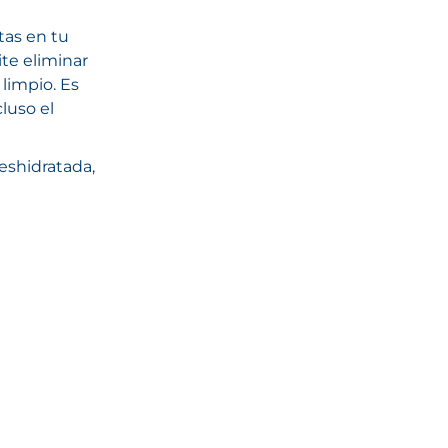
tas en tu
ite eliminar
limpio. Es
cluso el
deshidratada,