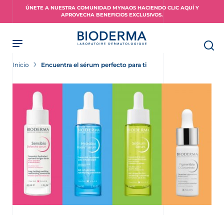
Skip
ÚNETE A NUESTRA COMUNIDAD MYNAOS HACIENDO CLIC AQUÍ Y
to
APROVECHA BENEFICIOS EXCLUSIVOS.
main
content
Inicio
Encuentra el sérum perfecto para ti