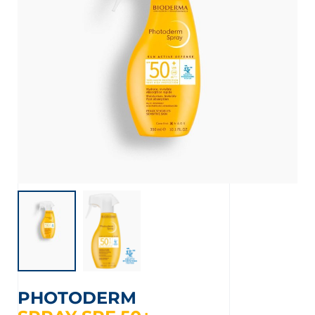
nta
PHOTODERM